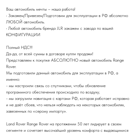
Ваш автомобиль мечты – наша работа!
• Закажем/Привезем/Подготовим для эксплуатации в РФ абсолютно
ЛЮБОЙ автомобиль.
• Любой автомобиль бренда JLR закажем с завода по вашей
КОНФИГУРАЦИИ
Полный НДС!!!
Да-да, от всей суммы в договоре купли продажи!
Представляем к покупке АБСОЛЮТНО новый автомобиль Range
Rover.
Мы подготовили данный автомобиль для эксплуатации в РФ, а
именно:
- мы настроили связь со спутниками, чтобы обновление
программного обеспечения происходило по воздуху;
- мы загрузили навигация с картами РФ, которая работает исправно
и не даёт сбоев, что нельзя наблюдать на некоторых автомобилях,
завезенных по «серому импорту».
Land Rover Range Rover на протяжении 50 лет лидирует в своем
сегменте и сочетает высочайший уровень комфорта с выдающимися