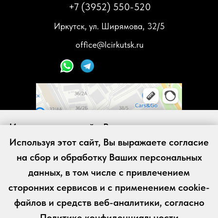
+7 (3952) 550-520
Иркутск, ул. Ширямова, 32/5
office@lcirkutsk.ru
Используя этот сайт, Вы выражаете согласие
Используя этот сайт, Вы выражаете согласие
на сбор и обработку Ваших персональных
на сбор и обработку Ваших персональных
данных, в том числе с привлечением
сторонних сервисов и с применением cookie-
данных, в том числе с привлечением
сторонних сервисов и с применением cookie-
файлов (куки-файлов) и средств веб-
файлов и средств веб-аналитики, согласно
аналитики, согласно
Политике
Политика конфиденциальности
Политике конфиденциальности
конфиденциальности
Согласие на обработку